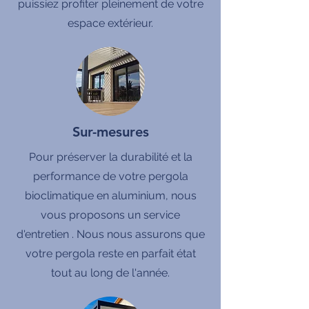
puissiez profiter pleinement de votre
espace extérieur.
Sur-mesures
Pour préserver la durabilité et la
performance de votre pergola
bioclimatique en aluminium, nous
vous proposons un service
d'entretien . Nous nous assurons que
votre pergola reste en parfait état
tout au long de l'année.