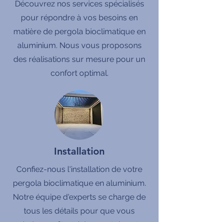
Découvrez nos services spécialisés
pour répondre à vos besoins en
matière de pergola bioclimatique en
aluminium. Nous vous proposons
des réalisations sur mesure pour un
confort optimal.
Installation
Confiez-nous l'installation de votre
pergola bioclimatique en aluminium.
Notre équipe d'experts se charge de
tous les détails pour que vous