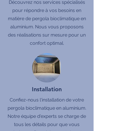
Découvrez nos services spécialisés
pour répondre à vos besoins en
matière de pergola bioclimatique en
aluminium. Nous vous proposons
des réalisations sur mesure pour un
confort optimal.
Installation
Confiez-nous l'installation de votre
pergola bioclimatique en aluminium.
Notre équipe d'experts se charge de
tous les détails pour que vous