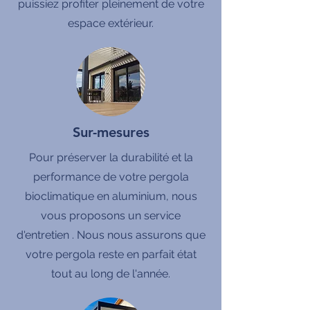
puissiez profiter pleinement de votre
espace extérieur.
Sur-mesures
Pour préserver la durabilité et la
performance de votre pergola
bioclimatique en aluminium, nous
vous proposons un service
d'entretien . Nous nous assurons que
votre pergola reste en parfait état
tout au long de l'année.