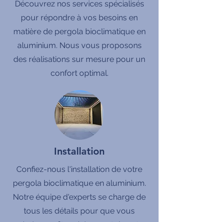
Découvrez nos services spécialisés
pour répondre à vos besoins en
matière de pergola bioclimatique en
aluminium. Nous vous proposons
des réalisations sur mesure pour un
confort optimal.
Installation
Confiez-nous l'installation de votre
pergola bioclimatique en aluminium.
Notre équipe d'experts se charge de
tous les détails pour que vous