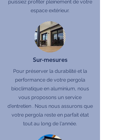
puissiez profiter pleinement de votre
espace extérieur.
Sur-mesures
Pour préserver la durabilité et la
performance de votre pergola
bioclimatique en aluminium, nous
vous proposons un service
d'entretien . Nous nous assurons que
votre pergola reste en parfait état
tout au long de l'année.