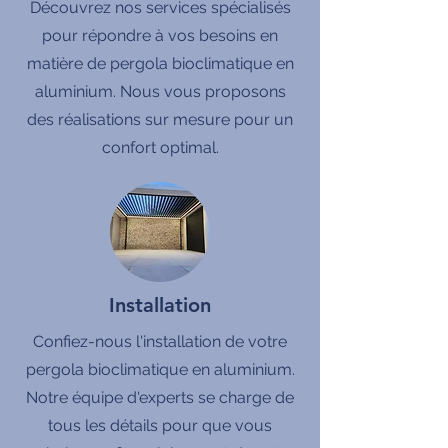
Découvrez nos services spécialisés
pour répondre à vos besoins en
matière de pergola bioclimatique en
aluminium. Nous vous proposons
des réalisations sur mesure pour un
confort optimal.
Installation
Confiez-nous l'installation de votre
pergola bioclimatique en aluminium.
Notre équipe d'experts se charge de
tous les détails pour que vous