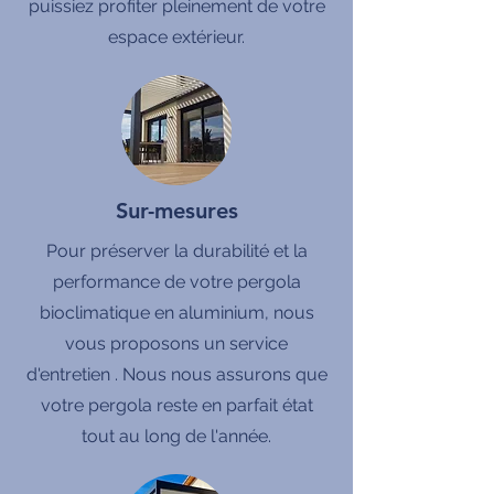
puissiez profiter pleinement de votre
espace extérieur.
Sur-mesures
Pour préserver la durabilité et la
performance de votre pergola
bioclimatique en aluminium, nous
vous proposons un service
d'entretien . Nous nous assurons que
votre pergola reste en parfait état
tout au long de l'année.