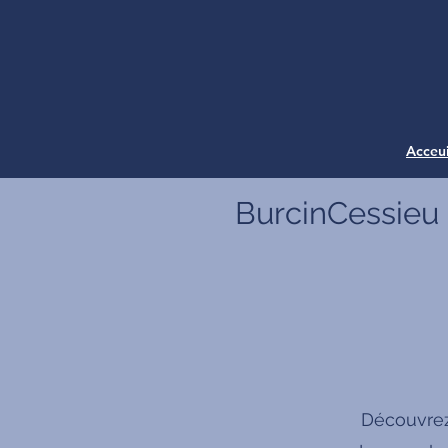
Acceui
BurcinCessieu
Découvrez