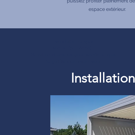
puissiez profiter pleinement de
espace extérieur.
produits Français
MADE IN FRANCE
Définition d’une pergola bioclimatique :
Pergolfils aluminium pour
Installati