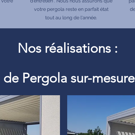
 votre
d'entretien . Nous nous assurons que
pa
votre pergola reste en parfait état
de
tout au long de l'année.
Nos réalisations :
on de Pergola sur-mesu