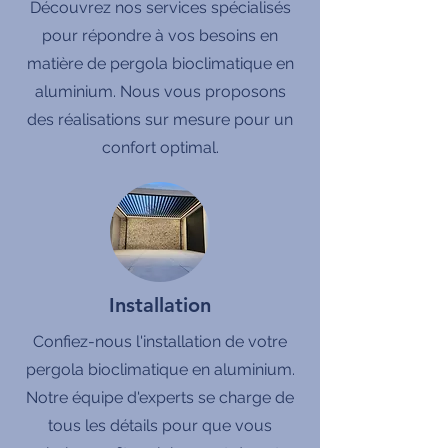
Découvrez nos services spécialisés
pour répondre à vos besoins en
matière de pergola bioclimatique en
aluminium. Nous vous proposons
des réalisations sur mesure pour un
confort optimal.
Installation
Confiez-nous l'installation de votre
pergola bioclimatique en aluminium.
Notre équipe d'experts se charge de
tous les détails pour que vous