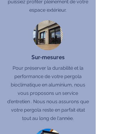
puissiez profiter pleinement de votre
espace extérieur.
Sur-mesures
Pour préserver la durabilité et la
performance de votre pergola
bioclimatique en aluminium, nous
vous proposons un service
d'entretien . Nous nous assurons que
votre pergola reste en parfait état
tout au long de l'année.