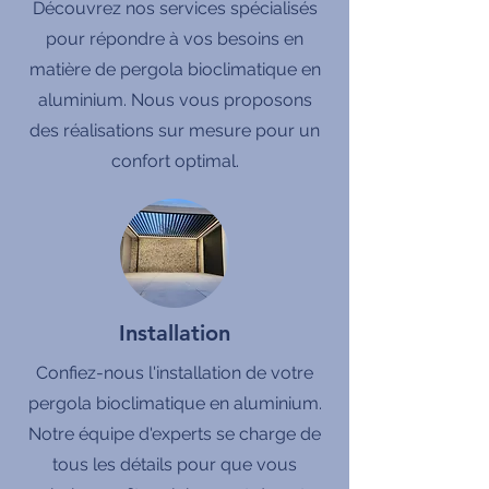
Découvrez nos services spécialisés
pour répondre à vos besoins en
matière de pergola bioclimatique en
aluminium. Nous vous proposons
des réalisations sur mesure pour un
confort optimal.
Installation
Confiez-nous l'installation de votre
pergola bioclimatique en aluminium.
Notre équipe d'experts se charge de
tous les détails pour que vous