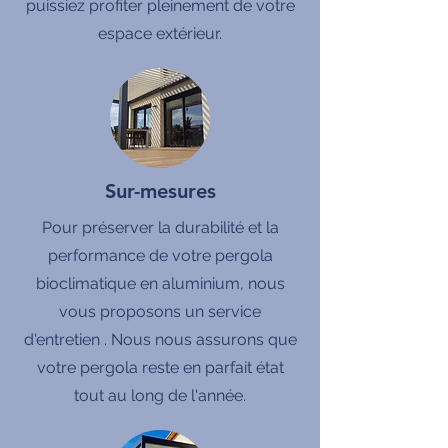
puissiez profiter pleinement de votre
espace extérieur.
Sur-mesures
Pour préserver la durabilité et la
performance de votre pergola
bioclimatique en aluminium, nous
vous proposons un service
d'entretien . Nous nous assurons que
votre pergola reste en parfait état
tout au long de l'année.