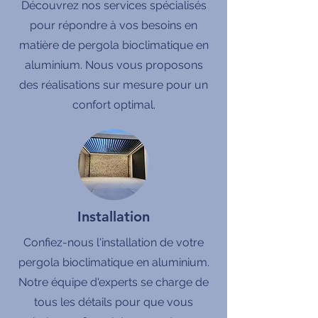
Découvrez nos services spécialisés
pour répondre à vos besoins en
matière de pergola bioclimatique en
aluminium. Nous vous proposons
des réalisations sur mesure pour un
confort optimal.
Installation
Confiez-nous l'installation de votre
pergola bioclimatique en aluminium.
Notre équipe d'experts se charge de
tous les détails pour que vous