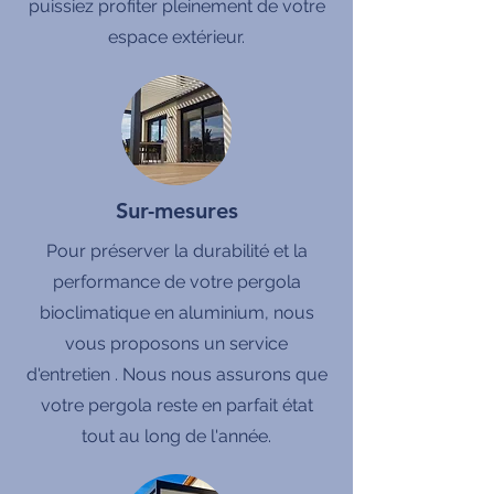
puissiez profiter pleinement de votre
espace extérieur.
Sur-mesures
Pour préserver la durabilité et la
performance de votre pergola
bioclimatique en aluminium, nous
vous proposons un service
d'entretien . Nous nous assurons que
votre pergola reste en parfait état
tout au long de l'année.