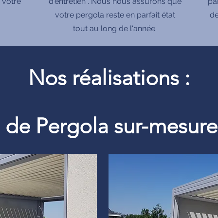
 votre
d'entretien . Nous nous assurons que
pa
votre pergola reste en parfait état
de
tout au long de l'année.
Nos réalisations :
on de Pergola sur-mesu