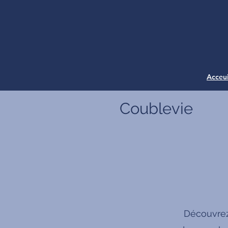
Acceui
Coublevie
Découvrez