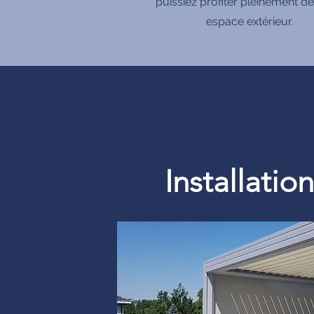
puissiez profiter pleinement de
espace extérieur.
produits Français
MADE IN FRANCE
Définition d’une pergola bioclimatique :
Pergolfils aluminium pour
Installati