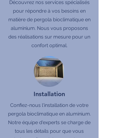
Découvrez nos services spécialisés
pour répondre à vos besoins en
matière de pergola bioclimatique en
aluminium. Nous vous proposons
des réalisations sur mesure pour un
confort optimal.
Installation
Confiez-nous l'installation de votre
pergola bioclimatique en aluminium.
Notre équipe d'experts se charge de
tous les détails pour que vous