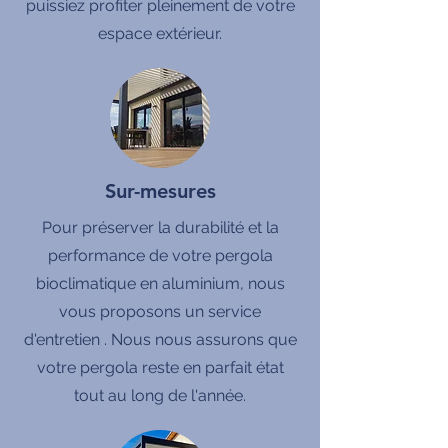
puissiez profiter pleinement de votre
espace extérieur.
Sur-mesures
Pour préserver la durabilité et la
performance de votre pergola
bioclimatique en aluminium, nous
vous proposons un service
d'entretien . Nous nous assurons que
votre pergola reste en parfait état
tout au long de l'année.