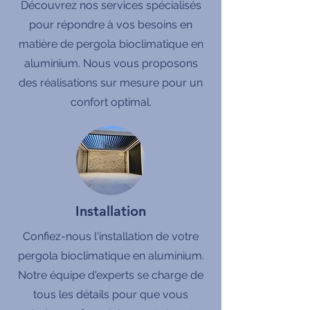
Découvrez nos services spécialisés
pour répondre à vos besoins en
matière de pergola bioclimatique en
aluminium. Nous vous proposons
des réalisations sur mesure pour un
confort optimal.
Installation
Confiez-nous l'installation de votre
pergola bioclimatique en aluminium.
Notre équipe d'experts se charge de
tous les détails pour que vous