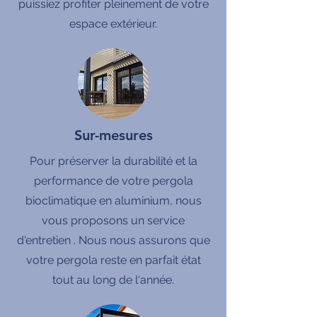
puissiez profiter pleinement de votre
espace extérieur.
Sur-mesures
Pour préserver la durabilité et la
performance de votre pergola
bioclimatique en aluminium, nous
vous proposons un service
d'entretien . Nous nous assurons que
votre pergola reste en parfait état
tout au long de l'année.