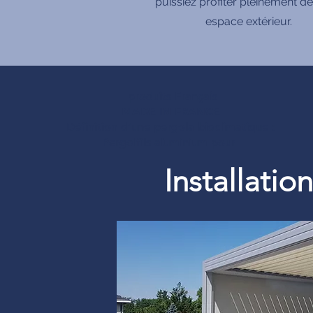
puissiez profiter pleinement de
espace extérieur.
produits Français
MADE IN FRANCE
Définition d’une pergola bioclimatique :
Pergolfils aluminium pour
Installati