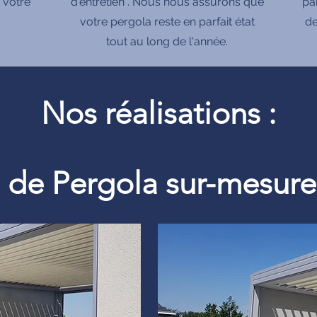
 votre
d'entretien . Nous nous assurons que
pa
votre pergola reste en parfait état
de
tout au long de l'année.
Nos réalisations :
on de Pergola sur-mesu