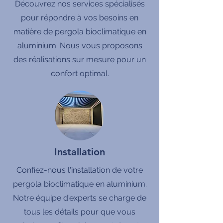
Découvrez nos services spécialisés
pour répondre à vos besoins en
matière de pergola bioclimatique en
aluminium. Nous vous proposons
des réalisations sur mesure pour un
confort optimal.
Installation
Confiez-nous l'installation de votre
pergola bioclimatique en aluminium.
Notre équipe d'experts se charge de
tous les détails pour que vous