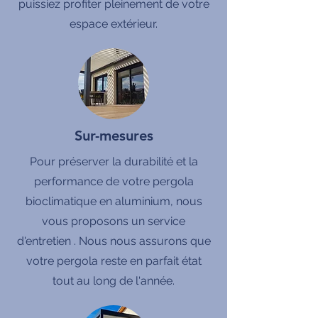
puissiez profiter pleinement de votre
espace extérieur.
Sur-mesures
Pour préserver la durabilité et la
performance de votre pergola
bioclimatique en aluminium, nous
vous proposons un service
d'entretien . Nous nous assurons que
votre pergola reste en parfait état
tout au long de l'année.