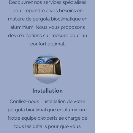
Découvrez nos services spécialisés
pour répondre à vos besoins en
matière de pergola bioclimatique en
aluminium. Nous vous proposons
des réalisations sur mesure pour un
confort optimal.
Installation
Confiez-nous l'installation de votre
pergola bioclimatique en aluminium.
Notre équipe d'experts se charge de
tous les détails pour que vous