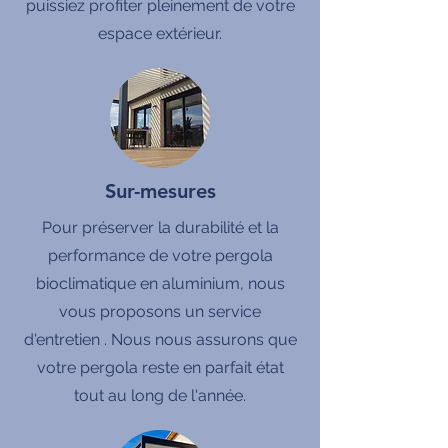
puissiez profiter pleinement de votre
espace extérieur.
Sur-mesures
Pour préserver la durabilité et la
performance de votre pergola
bioclimatique en aluminium, nous
vous proposons un service
d'entretien . Nous nous assurons que
votre pergola reste en parfait état
tout au long de l'année.