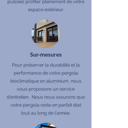
puissiez profiter pleinement de votre
espace extérieur.
Sur-mesures
Pour préserver la durabilité et la
performance de votre pergola
bioclimatique en aluminium, nous
vous proposons un service
d'entretien . Nous nous assurons que
votre pergola reste en parfait état
tout au long de l'année.