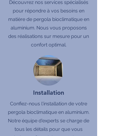
Découvrez nos services spécialisés
pour répondre à vos besoins en
matière de pergola bioclimatique en
aluminium. Nous vous proposons
des réalisations sur mesure pour un
confort optimal.
Installation
Confiez-nous l'installation de votre
pergola bioclimatique en aluminium.
Notre équipe d'experts se charge de
tous les détails pour que vous