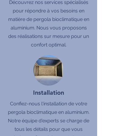
Découvrez nos services spécialisés
pour répondre à vos besoins en
matière de pergola bioclimatique en
aluminium. Nous vous proposons
des réalisations sur mesure pour un
confort optimal.
Installation
Confiez-nous l'installation de votre
pergola bioclimatique en aluminium.
Notre équipe d'experts se charge de
tous les détails pour que vous