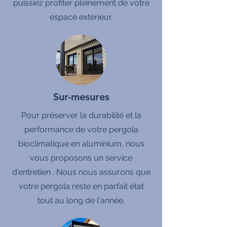
puissiez profiter pleinement de votre
espace extérieur.
Sur-mesures
Pour préserver la durabilité et la
performance de votre pergola
bioclimatique en aluminium, nous
vous proposons un service
d'entretien . Nous nous assurons que
votre pergola reste en parfait état
tout au long de l'année.