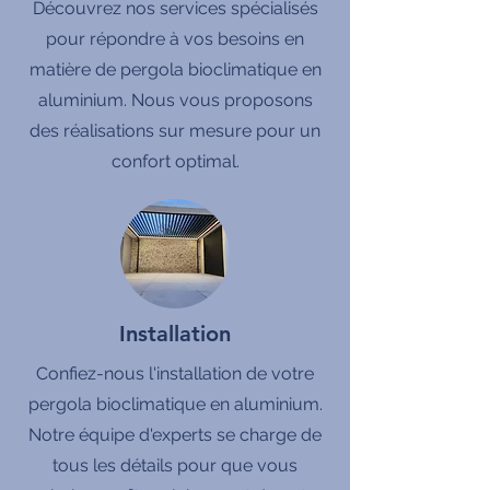
Découvrez nos services spécialisés
pour répondre à vos besoins en
matière de pergola bioclimatique en
aluminium. Nous vous proposons
des réalisations sur mesure pour un
confort optimal.
Installation
Confiez-nous l'installation de votre
pergola bioclimatique en aluminium.
Notre équipe d'experts se charge de
tous les détails pour que vous