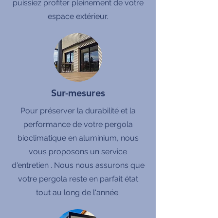
puissiez profiter pleinement de votre
espace extérieur.
Sur-mesures
Pour préserver la durabilité et la
performance de votre pergola
bioclimatique en aluminium, nous
vous proposons un service
d'entretien . Nous nous assurons que
votre pergola reste en parfait état
tout au long de l'année.