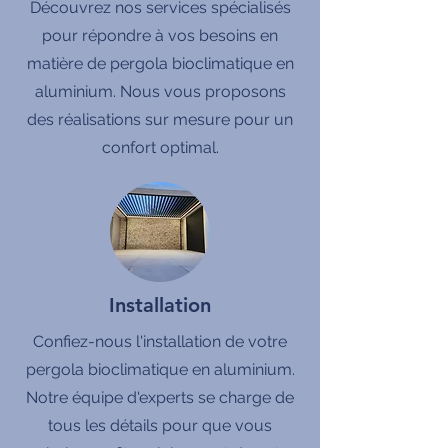
Découvrez nos services spécialisés
pour répondre à vos besoins en
matière de pergola bioclimatique en
aluminium. Nous vous proposons
des réalisations sur mesure pour un
confort optimal.
Installation
Confiez-nous l'installation de votre
pergola bioclimatique en aluminium.
Notre équipe d'experts se charge de
tous les détails pour que vous