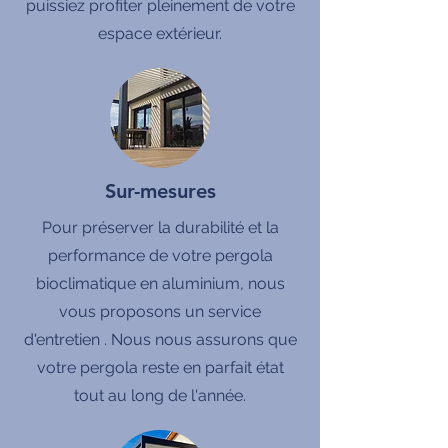
puissiez profiter pleinement de votre
espace extérieur.
Sur-mesures
Pour préserver la durabilité et la
performance de votre pergola
bioclimatique en aluminium, nous
vous proposons un service
d'entretien . Nous nous assurons que
votre pergola reste en parfait état
tout au long de l'année.