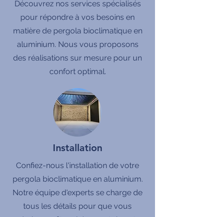
Découvrez nos services spécialisés
pour répondre à vos besoins en
matière de pergola bioclimatique en
aluminium. Nous vous proposons
des réalisations sur mesure pour un
confort optimal.
Installation
Confiez-nous l'installation de votre
pergola bioclimatique en aluminium.
Notre équipe d'experts se charge de
tous les détails pour que vous