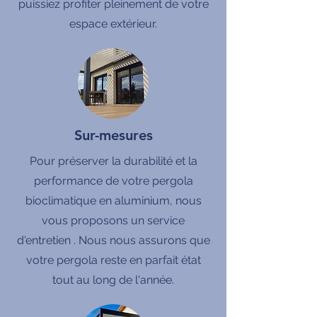
puissiez profiter pleinement de votre
espace extérieur.
Sur-mesures
Pour préserver la durabilité et la
performance de votre pergola
bioclimatique en aluminium, nous
vous proposons un service
d'entretien . Nous nous assurons que
votre pergola reste en parfait état
tout au long de l'année.