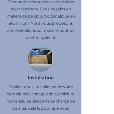
Découvrez nos services spécialisés
pour répondre à vos besoins en
matière de pergola bioclimatique en
aluminium. Nous vous proposons
des réalisations sur mesure pour un
confort optimal.
Installation
Confiez-nous l'installation de votre
pergola bioclimatique en aluminium.
Notre équipe d'experts se charge de
tous les détails pour que vous