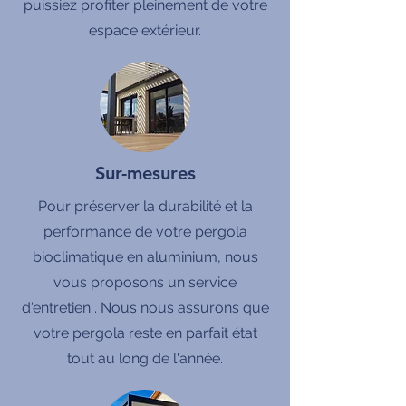
puissiez profiter pleinement de votre
espace extérieur.
Sur-mesures
Pour préserver la durabilité et la
performance de votre pergola
bioclimatique en aluminium, nous
vous proposons un service
d'entretien . Nous nous assurons que
votre pergola reste en parfait état
tout au long de l'année.