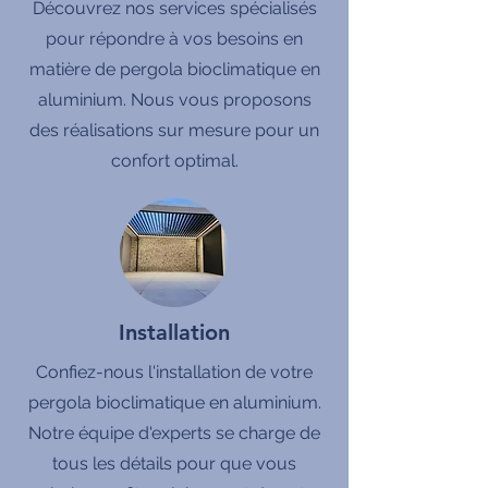
Découvrez nos services spécialisés
pour répondre à vos besoins en
matière de pergola bioclimatique en
aluminium. Nous vous proposons
des réalisations sur mesure pour un
confort optimal.
Installation
Confiez-nous l'installation de votre
pergola bioclimatique en aluminium.
Notre équipe d'experts se charge de
tous les détails pour que vous