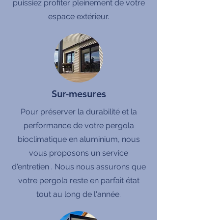
puissiez profiter pleinement de votre
espace extérieur.
Sur-mesures
Pour préserver la durabilité et la
performance de votre pergola
bioclimatique en aluminium, nous
vous proposons un service
d'entretien . Nous nous assurons que
votre pergola reste en parfait état
tout au long de l'année.