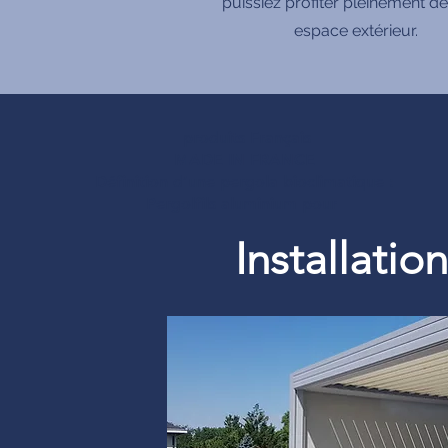
puissiez profiter pleinement de
espace extérieur.
produits Français
MADE IN FRANCE
Définition d’une pergola bioclimatique :
Pergolfils aluminium pour
Installati