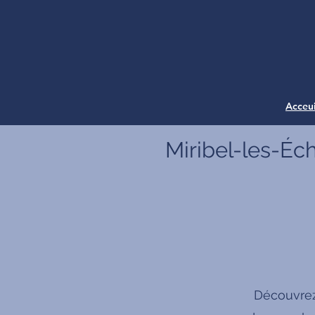
Acceui
Miribel-les-Éch
Découvrez