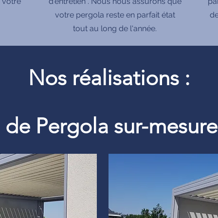
 votre
d'entretien . Nous nous assurons que
pa
votre pergola reste en parfait état
de
tout au long de l'année.
Nos réalisations :
on de Pergola sur-mesu