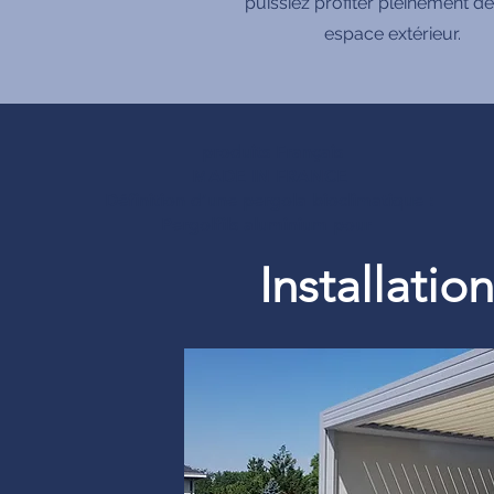
puissiez profiter pleinement de
espace extérieur.
produits Français
MADE IN FRANCE
Définition d’une pergola bioclimatique :
Pergolfils aluminium pour
Installati