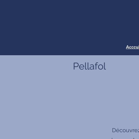
Acceui
Pellafol
Découvrez