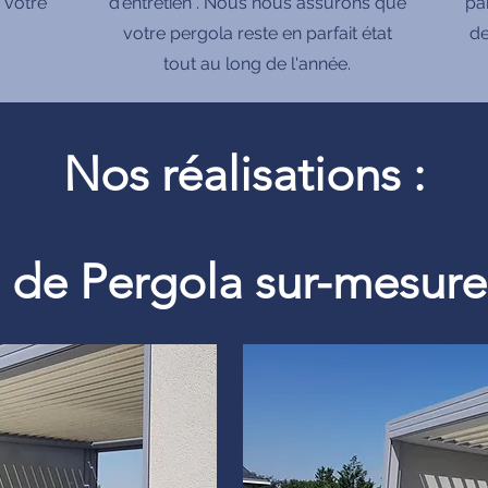
 votre
d'entretien . Nous nous assurons que
pa
votre pergola reste en parfait état
de
tout au long de l'année.
Nos réalisations :
on de Pergola sur-mesu