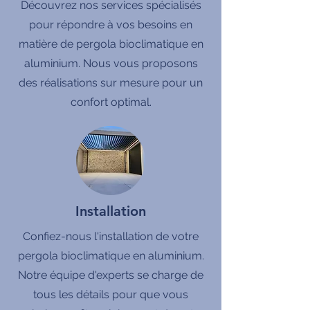
Découvrez nos services spécialisés
pour répondre à vos besoins en
matière de pergola bioclimatique en
aluminium. Nous vous proposons
des réalisations sur mesure pour un
confort optimal.
Installation
Confiez-nous l'installation de votre
pergola bioclimatique en aluminium.
Notre équipe d'experts se charge de
tous les détails pour que vous