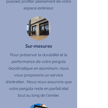
puissiez profiter pleinement de votre
espace extérieur.
Sur-mesures
Pour préserver la durabilité et la
performance de votre pergola
bioclimatique en aluminium, nous
vous proposons un service
d'entretien . Nous nous assurons que
votre pergola reste en parfait état
tout au long de l'année.