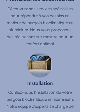
Découvrez nos services spécialisés
pour répondre à vos besoins en
matière de pergola bioclimatique en
aluminium. Nous vous proposons
des réalisations sur mesure pour un
confort optimal.
Installation
Confiez-nous l'installation de votre
pergola bioclimatique en aluminium.
Notre équipe d'experts se charge de