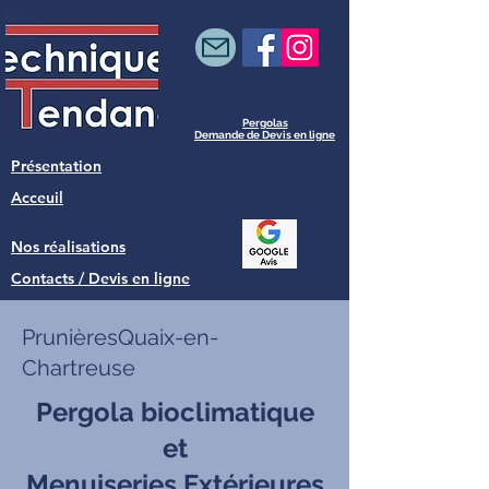
Pergolas
Demande de Devis en ligne
Présentation
Acceuil
Nos réalisations
Contacts / Devis en ligne
PrunièresQuaix-en-
Chartreuse
Pergola bioclimatique
et
Menuiseries Extérieures