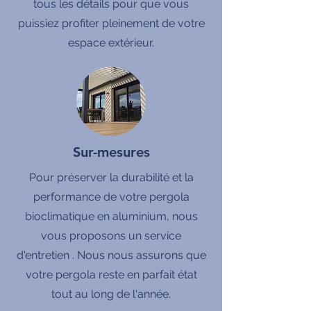
tous les détails pour que vous
puissiez profiter pleinement de votre
espace extérieur.
Sur-mesures
Pour préserver la durabilité et la
performance de votre pergola
bioclimatique en aluminium, nous
vous proposons un service
d'entretien . Nous nous assurons que
votre pergola reste en parfait état
tout au long de l'année.