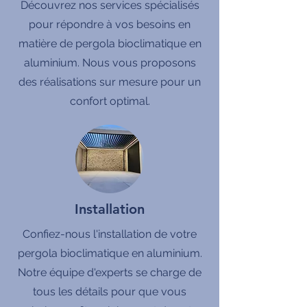
Découvrez nos services spécialisés
pour répondre à vos besoins en
matière de pergola bioclimatique en
aluminium. Nous vous proposons
des réalisations sur mesure pour un
confort optimal.
Installation
Confiez-nous l'installation de votre
pergola bioclimatique en aluminium.
Notre équipe d'experts se charge de
tous les détails pour que vous