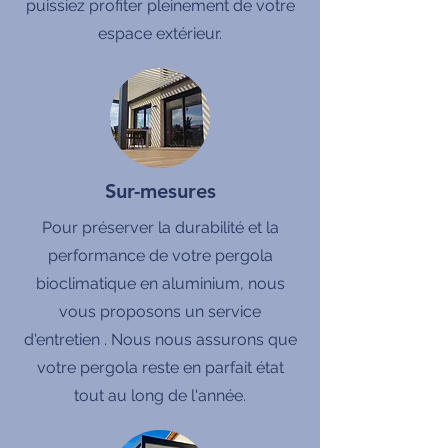
puissiez profiter pleinement de votre
espace extérieur.
Sur-mesures
Pour préserver la durabilité et la
performance de votre pergola
bioclimatique en aluminium, nous
vous proposons un service
d'entretien . Nous nous assurons que
votre pergola reste en parfait état
tout au long de l'année.