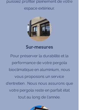
puissiez profiter pleinement de votre
espace extérieur.
Sur-mesures
Pour préserver la durabilité et la
performance de votre pergola
bioclimatique en aluminium, nous
vous proposons un service
d'entretien . Nous nous assurons que
votre pergola reste en parfait état
tout au long de l'année.