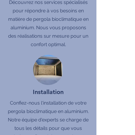
Découvrez nos services spécialisés
pour répondre à vos besoins en
matière de pergola bioclimatique en
aluminium. Nous vous proposons
des réalisations sur mesure pour un
confort optimal.
Installation
Confiez-nous l'installation de votre
pergola bioclimatique en aluminium.
Notre équipe d'experts se charge de
tous les détails pour que vous