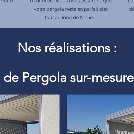
 votre
d'entretien . Nous nous assurons que
pa
votre pergola reste en parfait état
de
tout au long de l'année.
Nos réalisations :
on de Pergola sur-mesu