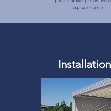
puissiez profiter pleinement de
espace extérieur.
produits Français
MADE IN FRANCE
Définition d’une pergola bioclimatique :
Pergolfils aluminium pour
Installati