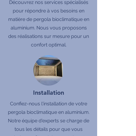
Découvrez nos services spécialisés
pour répondre à vos besoins en
matière de pergola bioclimatique en
aluminium. Nous vous proposons
des réalisations sur mesure pour un
confort optimal.
Installation
Confiez-nous l'installation de votre
pergola bioclimatique en aluminium.
Notre équipe d'experts se charge de
tous les détails pour que vous