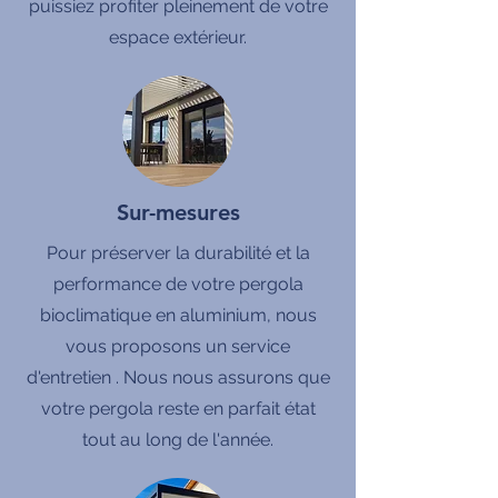
puissiez profiter pleinement de votre
espace extérieur.
Sur-mesures
Pour préserver la durabilité et la
performance de votre pergola
bioclimatique en aluminium, nous
vous proposons un service
d'entretien . Nous nous assurons que
votre pergola reste en parfait état
tout au long de l'année.