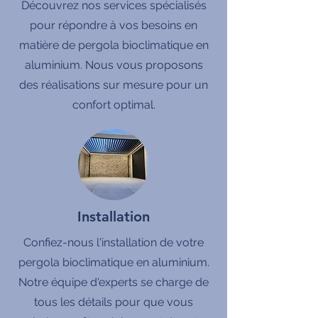
Découvrez nos services spécialisés
pour répondre à vos besoins en
matière de pergola bioclimatique en
aluminium. Nous vous proposons
des réalisations sur mesure pour un
confort optimal.
Installation
Confiez-nous l'installation de votre
pergola bioclimatique en aluminium.
Notre équipe d'experts se charge de
tous les détails pour que vous