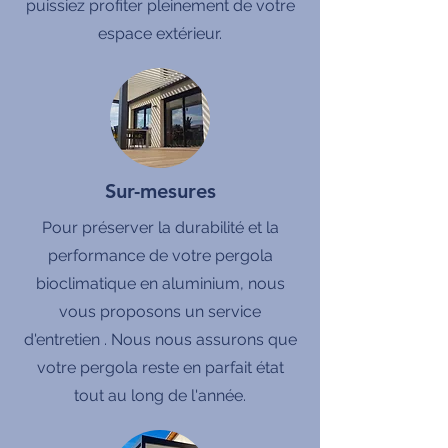
puissiez profiter pleinement de votre
espace extérieur.
Sur-mesures
Pour préserver la durabilité et la
performance de votre pergola
bioclimatique en aluminium, nous
vous proposons un service
d'entretien . Nous nous assurons que
votre pergola reste en parfait état
tout au long de l'année.