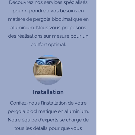
Découvrez nos services spécialisés
pour répondre à vos besoins en
matière de pergola bioclimatique en
aluminium. Nous vous proposons
des réalisations sur mesure pour un
confort optimal.
Installation
Confiez-nous l'installation de votre
pergola bioclimatique en aluminium.
Notre équipe d'experts se charge de
tous les détails pour que vous