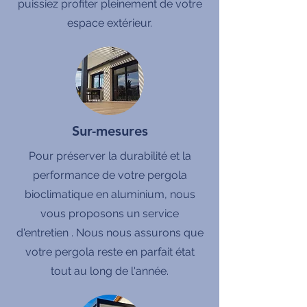
puissiez profiter pleinement de votre
espace extérieur.
Sur-mesures
Pour préserver la durabilité et la
performance de votre pergola
bioclimatique en aluminium, nous
vous proposons un service
d'entretien . Nous nous assurons que
votre pergola reste en parfait état
tout au long de l'année.