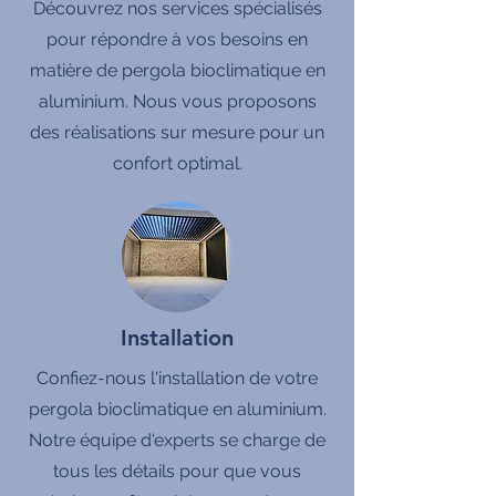
Découvrez nos services spécialisés
pour répondre à vos besoins en
matière de pergola bioclimatique en
aluminium. Nous vous proposons
des réalisations sur mesure pour un
confort optimal.
Installation
Confiez-nous l'installation de votre
pergola bioclimatique en aluminium.
Notre équipe d'experts se charge de
tous les détails pour que vous