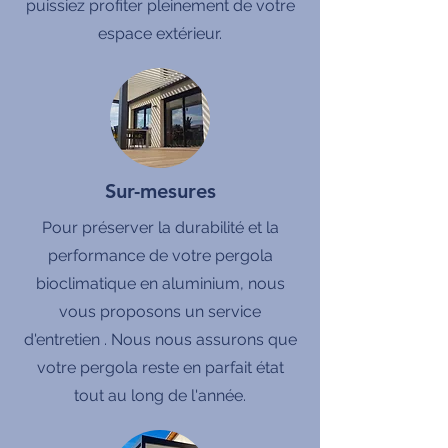
puissiez profiter pleinement de votre
espace extérieur.
Sur-mesures
Pour préserver la durabilité et la
performance de votre pergola
bioclimatique en aluminium, nous
vous proposons un service
d'entretien . Nous nous assurons que
votre pergola reste en parfait état
tout au long de l'année.