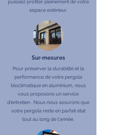
puissiez profiter pleinement de votre
espace extérieur.
Sur-mesures
Pour préserver la durabilité et la
performance de votre pergola
bioclimatique en aluminium, nous
vous proposons un service
d'entretien . Nous nous assurons que
votre pergola reste en parfait état
tout au long de l'année.