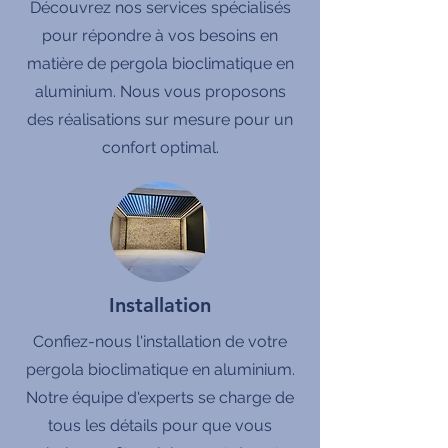
Découvrez nos services spécialisés
pour répondre à vos besoins en
matière de pergola bioclimatique en
aluminium. Nous vous proposons
des réalisations sur mesure pour un
confort optimal.
Installation
Confiez-nous l'installation de votre
pergola bioclimatique en aluminium.
Notre équipe d'experts se charge de
tous les détails pour que vous