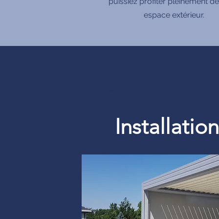
puissiez profiter pleinement de
espace extérieur.
produits Français
MADE IN FRANCE
Définition d’une pergola bioclimatique :
Pergolfils aluminium pour
Installati