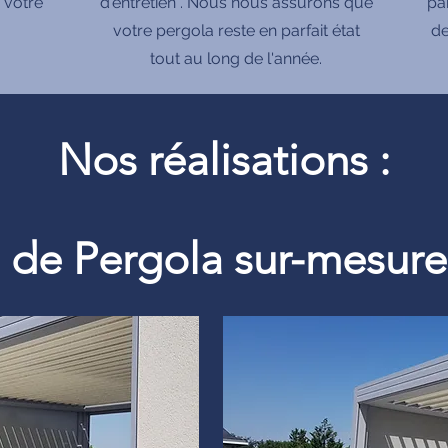
 votre
d'entretien . Nous nous assurons que
pa
votre pergola reste en parfait état
de
tout au long de l'année.
Nos réalisations :
on de Pergola sur-mesu