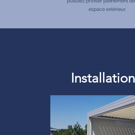
puissiez profiter pleinement de
espace extérieur.
produits Français
MADE IN FRANCE
Définition d’une pergola bioclimatique :
Pergolfils aluminium pour
Installati