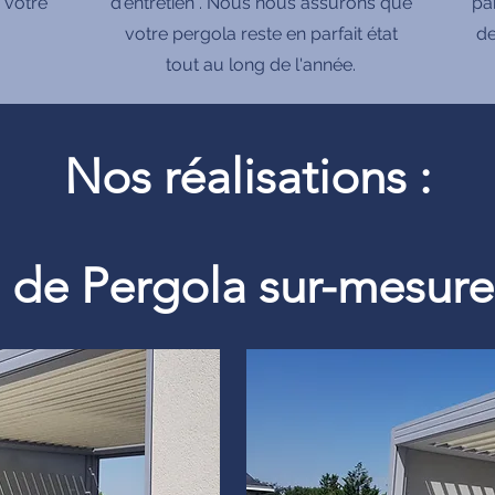
 votre
d'entretien . Nous nous assurons que
pa
votre pergola reste en parfait état
de
tout au long de l'année.
Nos réalisations :
on de Pergola sur-mesu