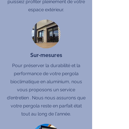
puissiez profiter pleinement de votre
espace extérieur.
Sur-mesures
Pour préserver la durabilité et la
performance de votre pergola
bioclimatique en aluminium, nous
vous proposons un service
d'entretien . Nous nous assurons que
votre pergola reste en parfait état
tout au long de l'année.