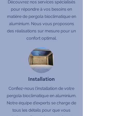
Découvrez nos services spécialisés
pour répondre à vos besoins en
matière de pergola bioclimatique en
aluminium. Nous vous proposons
des réalisations sur mesure pour un
confort optimal.
Installation
Confiez-nous l'installation de votre
pergola bioclimatique en aluminium.
Notre équipe d'experts se charge de
tous les détails pour que vous