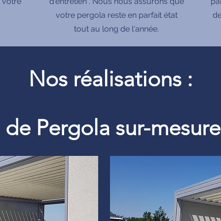
 votre
d'entretien . Nous nous assurons que
pa
votre pergola reste en parfait état
de
tout au long de l'année.
Nos réalisations :
on de Pergola sur-mesu