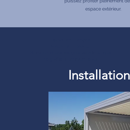
puissiez profiter pleinement de
espace extérieur.
produits Français
MADE IN FRANCE
Définition d’une pergola bioclimatique :
Pergolfils aluminium pour
Installati