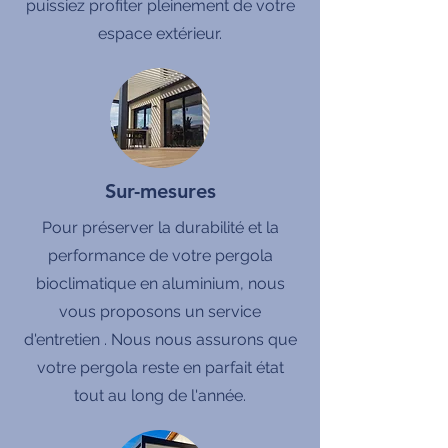
puissiez profiter pleinement de votre
espace extérieur.
Sur-mesures
Pour préserver la durabilité et la
performance de votre pergola
bioclimatique en aluminium, nous
vous proposons un service
d'entretien . Nous nous assurons que
votre pergola reste en parfait état
tout au long de l'année.