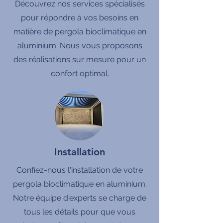
Découvrez nos services spécialisés
pour répondre à vos besoins en
matière de pergola bioclimatique en
aluminium. Nous vous proposons
des réalisations sur mesure pour un
confort optimal.
Installation
Confiez-nous l'installation de votre
pergola bioclimatique en aluminium.
Notre équipe d'experts se charge de
tous les détails pour que vous