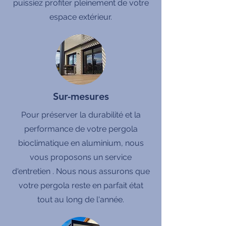
puissiez profiter pleinement de votre
espace extérieur.
Sur-mesures
Pour préserver la durabilité et la
performance de votre pergola
bioclimatique en aluminium, nous
vous proposons un service
d'entretien . Nous nous assurons que
votre pergola reste en parfait état
tout au long de l'année.