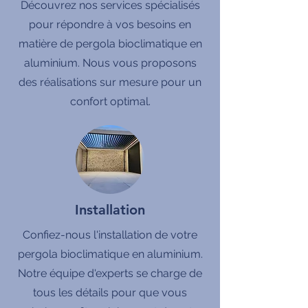
Découvrez nos services spécialisés
pour répondre à vos besoins en
matière de pergola bioclimatique en
aluminium. Nous vous proposons
des réalisations sur mesure pour un
confort optimal.
Installation
Confiez-nous l'installation de votre
pergola bioclimatique en aluminium.
Notre équipe d'experts se charge de
tous les détails pour que vous