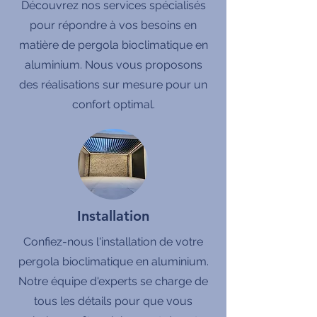
Découvrez nos services spécialisés
pour répondre à vos besoins en
matière de pergola bioclimatique en
aluminium. Nous vous proposons
des réalisations sur mesure pour un
confort optimal.
Installation
Confiez-nous l'installation de votre
pergola bioclimatique en aluminium.
Notre équipe d'experts se charge de
tous les détails pour que vous