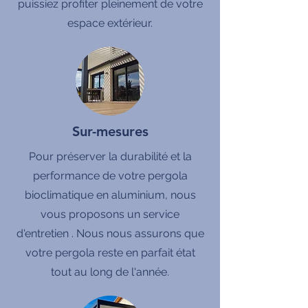
puissiez profiter pleinement de votre
espace extérieur.
Sur-mesures
Pour préserver la durabilité et la
performance de votre pergola
bioclimatique en aluminium, nous
vous proposons un service
d'entretien . Nous nous assurons que
votre pergola reste en parfait état
tout au long de l'année.