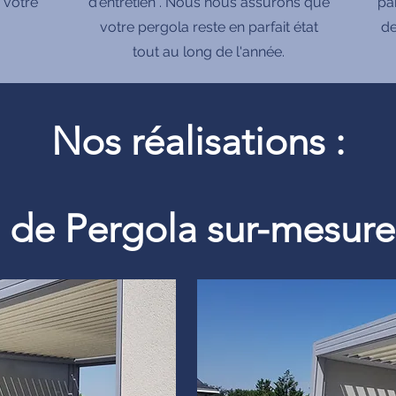
 votre
d'entretien . Nous nous assurons que
pa
votre pergola reste en parfait état
de
tout au long de l'année.
Nos réalisations :
on de Pergola sur-mesu