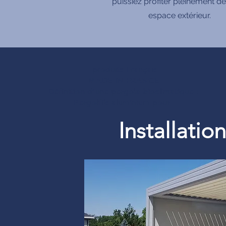
puissiez profiter pleinement de
espace extérieur.
produits Français
MADE IN FRANCE
Définition d’une pergola bioclimatique :
Pergolfils aluminium pour
Installati