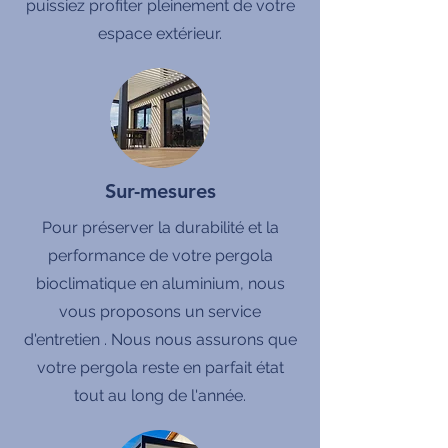
puissiez profiter pleinement de votre
espace extérieur.
Sur-mesures
Pour préserver la durabilité et la
performance de votre pergola
bioclimatique en aluminium, nous
vous proposons un service
d'entretien . Nous nous assurons que
votre pergola reste en parfait état
tout au long de l'année.