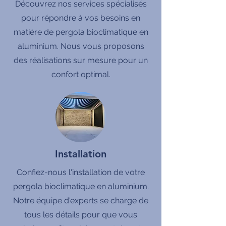
Découvrez nos services spécialisés
pour répondre à vos besoins en
matière de pergola bioclimatique en
aluminium. Nous vous proposons
des réalisations sur mesure pour un
confort optimal.
Installation
Confiez-nous l'installation de votre
pergola bioclimatique en aluminium.
Notre équipe d'experts se charge de
tous les détails pour que vous