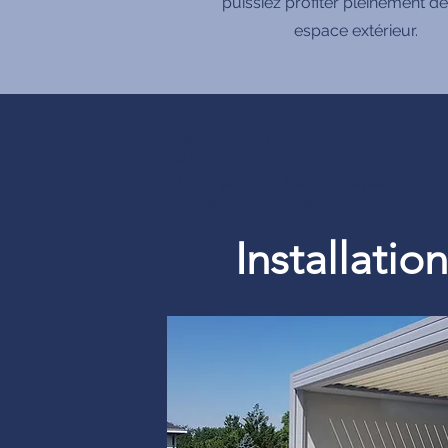
puissiez profiter pleinement de
espace extérieur.
produits Français
MADE IN FRANCE
Définition d’une pergola bioclimatique :
Pergolfils aluminium pour
Installati