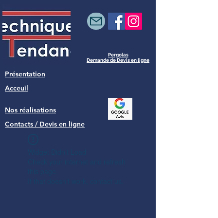
Pergolas
Demande de Devis en ligne
Présentation
Acceuil
Nos réalisations
Contacts / Devis en ligne
Widget Didn’t Load
Check your internet and refresh
this page.
If that doesn’t work, contact us.