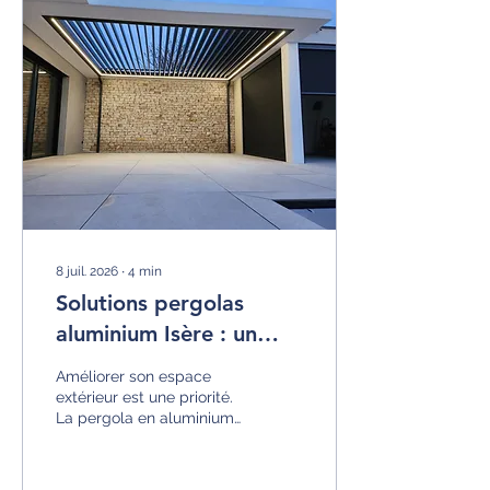
8 juil. 2026
∙
4
min
Solutions pergolas
aluminium Isère : un
choix durable et
Améliorer son espace
esthétique
extérieur est une priorité.
La pergola en aluminium
s’impose comme une
solution idéale. Elle allie
robustesse, design et