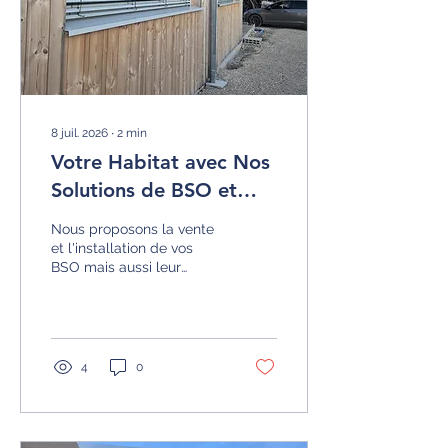
8 juil. 2026
∙
2
min
Votre Habitat avec Nos
Solutions de BSO et
Rénovation de Store
Nous proposons la vente
Gamme TT-BSO314
et l'installation de vos
BSO mais aussi leur
rénovation remplacement
motorisation ou
bandelettes de maintien
des lames
4
0