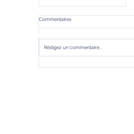
Commentaires
Rédigez un commentaire...
Votre Habitat avec Nos
Solutions de BSO et
Rénovation de Store
Gamme TT-BSO314
pannage serrure Annoisin-Chatelans
dépannage serrure Anthon
dépannage serrure Arandon-Passins
isin-Chatelans
dépannage serrure Bouvesse-Quirieu
hon
dépannage serrure Brangues
ndon-Passins
dépannage serrure Chamagnieu
vesse-Quirieu
dépannage serrure Charrette
dépannage serrure Charvieu-Chavagne
ngues