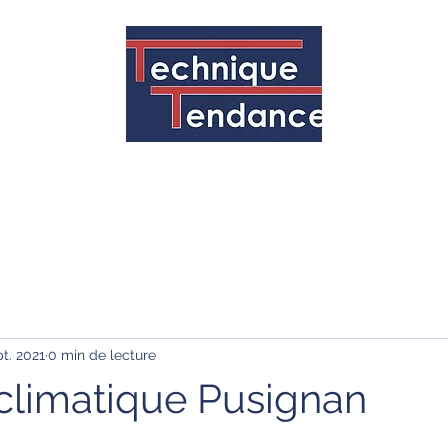
l
Présentation
Nos réalisations
Contacts / Devis
pt. 2021
0 min de lecture
climatique Pusignan